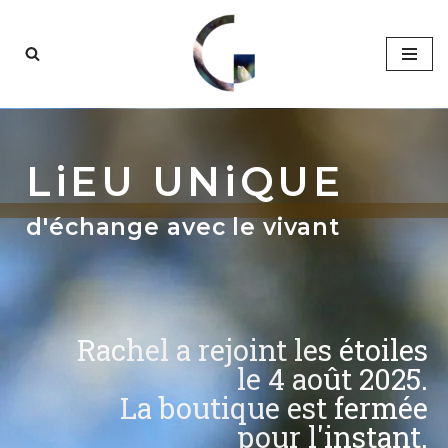
Aller
au
contenu
LiEU UNiQUE
Le Lieu
d'échange avec le vivant
L’équipe
La Recherche
Rachel a rejoint les étoiles
Partenaires
le 4 août 2025.
La boutique est fermée
pour l'instant.